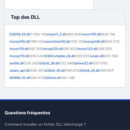
Top des DLL
D3DX9_43.dll
(1 300 110)
xinput1_3.dll
(965 832)
msvcr100.dll
(835 174)
msvcp100.dll
(796 512)
vcruntime140.dll
(729 124)
msvcp140.dll
(603 272)
msvcr110.dll
(591 743)
msvcp120.dll
(391 852)
msvcr120.dll
(389 201)
msvcp110.dll
(295 543)
D3DCompiler_43.dll
(259 525)
unarc.dll
(251 760)
amtlib.dll
(239 242)
d3dx9_39.dll
(222 946)
binkw32.dll
(207 570)
steam_api.dll
(206 355)
d3dx9_30.dll
(189 872)
d3dx9_26.dll
(189 657)
KERNEL32.dll
(184 972)
ISDone.dll
(183 148)
Questions fréquentes
Comment installer un fichier DLL téléchargé ?