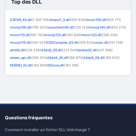
Top des DLL
D3DX9_43.dll
(1 300 106)
xinput1_3.dll
(965 830)
msvcr100.dll
(835 171)
msvcp100.dll
(796 502)
vcruntime140.dll
(729 124)
msvcp140.dll
(603 270)
msvcr110.dll
(591 743)
msvcp120.dll
(391 849)
msvcr120.dll
(389 200)
msvcp110.dll
(295 541)
D3DCompiler_43.dll
(259 525)
unarc.dll
(251 758)
amtlib.dll
(239 238)
d3dx9_39.dll
(222 944)
binkw32.dll
(207 566)
steam_api.dll
(206 353)
d3dx9_30.dll
(189 870)
d3dx9_26.dll
(189 655)
KERNEL32.dll
(184 969)
ISDone.dll
(183 146)
Questions fréquentes
Comment installer un fichier DLL téléchargé ?