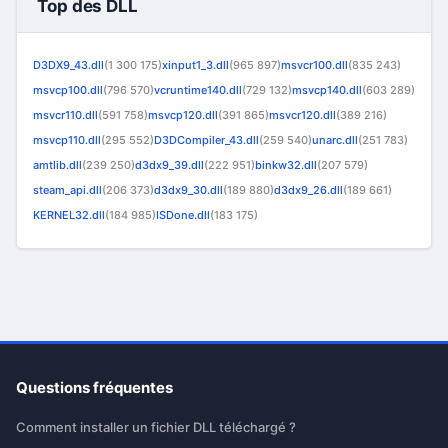
Top des DLL
D3DX9_43.dll
(1 300 175)
xinput1_3.dll
(965 897)
msvcr100.dll
(835 243)
msvcp100.dll
(796 570)
vcruntime140.dll
(729 132)
msvcp140.dll
(603 289)
msvcr110.dll
(591 758)
msvcp120.dll
(391 865)
msvcr120.dll
(389 216)
msvcp110.dll
(295 552)
D3DCompiler_43.dll
(259 540)
unarc.dll
(251 783)
amtlib.dll
(239 250)
d3dx9_39.dll
(222 951)
binkw32.dll
(207 579)
steam_api.dll
(206 373)
d3dx9_30.dll
(189 880)
d3dx9_26.dll
(189 661)
KERNEL32.dll
(184 985)
ISDone.dll
(183 175)
Questions fréquentes
Comment installer un fichier DLL téléchargé ?