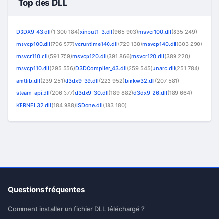
Top des DLL
D3DX9_43.dll
(1 300 184)
xinput1_3.dll
(965 903)
msvcr100.dll
(835 249)
msvcp100.dll
(796 577)
vcruntime140.dll
(729 138)
msvcp140.dll
(603 290)
msvcr110.dll
(591 759)
msvcp120.dll
(391 866)
msvcr120.dll
(389 220)
msvcp110.dll
(295 556)
D3DCompiler_43.dll
(259 545)
unarc.dll
(251 784)
amtlib.dll
(239 251)
d3dx9_39.dll
(222 952)
binkw32.dll
(207 581)
steam_api.dll
(206 377)
d3dx9_30.dll
(189 882)
d3dx9_26.dll
(189 664)
KERNEL32.dll
(184 988)
ISDone.dll
(183 180)
Questions fréquentes
Comment installer un fichier DLL téléchargé ?