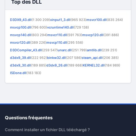
Top des DLL
D3DX9_43.dll
(1 300 209)
xinput1_3.dll
(965 923)
msvcr100.dll
(835 264)
msvcp100.dll
(796 600)
vcruntime140.dll
(729 138)
msvcp140.dll
(603 294)
msvcr110.dll
(591 763)
msvcp120.dll
(391 886)
msvcr120.dll
(389 226)
msvcp110.dll
(295 556)
D3DCompiler_43.dll
(259 547)
unarc.dll
(251 799)
amtlib.dll
(239 251)
d3dx9_39.dll
(222 952)
binkw32.dll
(207 586)
steam_api.dll
(206 385)
d3dx9_30.dll
(189 885)
d3dx9_26.dll
(189 668)
KERNEL32.dll
(184 989)
ISDone.dll
(183 183)
Questions fréquentes
Comment installer un fichier DLL téléchargé ?