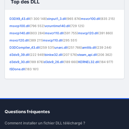
Top des DLL
D3DX9_43.dll
(1 300 148)
xinput1_3.dll
(965 874)
msvcr100.dll
(835 215)
msvcp100.dll
(796 552)
vcruntime140.dll
(729 125)
msvcp140.dll
(603 284)
msvcr110.dll
(591 755)
msvcp120.dll
(391 860)
msvcr120.dll
(389 211)
msvcp110.dll
(295 551)
D3DCompiler_43.dll
(259 531)
unarc.dll
(251 766)
amtlib.dll
(239 244)
d3dx9_39.dll
(222 949)
binkw32.dll
(207 576)
steam_api.dll
(206 362)
d3dx9_30.dll
(189 878)
d3dx9_26.dll
(189 660)
KERNEL32.dll
(184 977)
ISDone.dll
(183 161)
Questions fréquentes
Comment installer un fichier DLL téléchargé ?